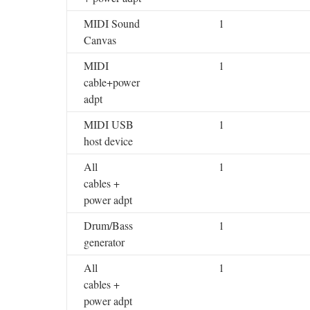
MIDI Sound
1
Canvas
MIDI
1
cable+power
adpt
MIDI USB
1
host device
All
1
cables +
power adpt
Drum/Bass
1
generator
All
1
cables +
power adpt