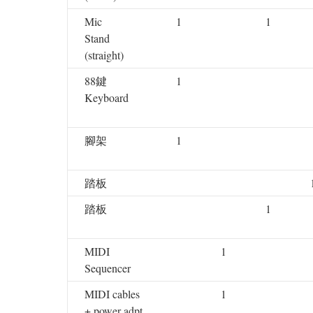
Mic
1
1
Stand
(straight)
88鍵
1
Keyboard
腳架
1
踏板
踏板
1
MIDI
1
Sequencer
MIDI cables
1
+ power adpt