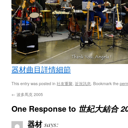
器材曲目詳情細節
This entry was posted in
社友重聚
,
近況訊息
. Bookmark the
perm
←
波多馬克 2005
One Response to
世紀大結合 20
器材
says: