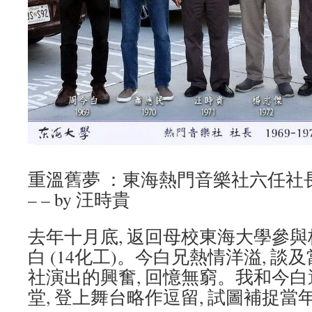
重溫舊夢 ：東海熱門音樂社六任
– – by 汪時貴
去年十月底, 返回母校東海大學參與
白 (14化工)。今白兄熱情洋溢, 
社演出的興奮, 回憶無窮。我和今
堂, 登上舞台略作逗留, 試圖補捉