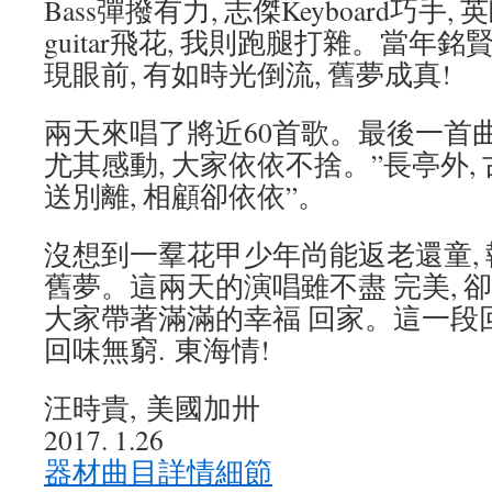
Bass彈撥有力, 志傑Keyboard巧手,
guitar飛花, 我則跑腿打雜。當年
現眼前, 有如時光倒流, 舊夢成真!
兩天來唱了將近60首歌。最後一首
尤其感動, 大家依依不捨。”長亭外, 古
送別離, 相顧卻依依”。
沒想到一羣花甲少年尚能返老還童, 
舊夢。這兩天的演唱雖不盡 完美, 
大家帶著滿滿的幸福 回家。這一段
回味無窮. 東海情!
汪時貴, 美國加卅
2017. 1.26
器材曲目詳情細節