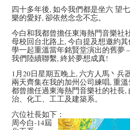
四十多年後, 如今我們都是坐六 望七
樂的愛好, 卻依然念念不忘。
今白和我都曾擔任東海熱門音樂社
母校回台北路上, 今白提及想邀約
學一起重溫當年銘賢堂演出的舊夢 – –
我們陸續聯繫, 終於夢想成真!
1月20日星期五晚上, 六方人馬丶兵器到
兩天齊集在我的加州公司練唱, 重溫
都曾擔任過東海熱門音樂社的社長, 由1
治、化工、工工及建築系。
六位社長如下：
周今白-14屆