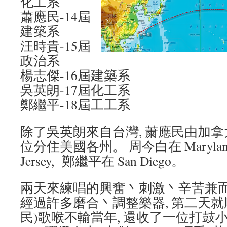
化工系
蕭應民-14屆
建築系
汪時貴-15屆
政治系
楊志傑-16屆建築系
吳英朗-17屆化工系
鄭繼平-18屆工工系
除了吳英朗來自台灣, 䔥應民由加拿大To
位分住美國各州。 周今白在 Marylan
Jersey, 鄭繼平在 San Diego。
兩天來練唱的興奮丶刺激丶辛苦兼
經過許多磨合丶調整樂器, 第二天就
民)歌喉不輸當年, 還收了一位打鼓小徒弟