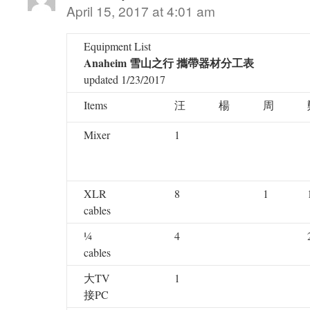
April 15, 2017 at 4:01 am
Equipment List
Anaheim 雪山之行 攜帶器材分工表
updated 1/23/2017
Items
汪
楊
周
Mixer
1
XLR
8
1
cables
¼
4
cables
大TV
1
接PC